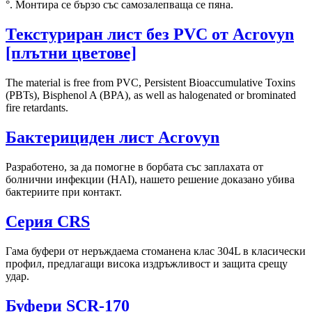
°. Монтира се бързо със самозалепваща се пяна.
Текстуриран лист без PVC от Acrovyn
[плътни цветове]
The material is free from PVC, Persistent Bioaccumulative Toxins
(PBTs), Bisphenol A (BPA), as well as halogenated or brominated
fire retardants.
Бактерициден лист Acrovyn
Разработено, за да помогне в борбата със заплахата от
болнични инфекции (HAI), нашето решение доказано убива
бактериите при контакт.
Серия CRS
Гама буфери от неръждаема стоманена клас 304L в класически
профил, предлагащи висока издръжливост и защита срещу
удар.
Буфери SCR-170