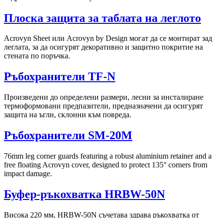
Плоска защита за таблата на леглото
Acrovyn Sheet или Acrovyn by Design могат да се монтират зад
леглата, за да осигурят декоративно и защитно покритие на
стената по поръчка.
Ръбохранители TF-N
Произведени до определени размери, лесни за инсталиране
термоформовани предпазители, предназначени да осигурят
защита на ъгли, склонни към повреда.
Ръбохранители SM-20M
76mm leg corner guards featuring a robust aluminium retainer and a
free floating Acrovyn cover, designed to protect 135° corners from
impact damage.
Буфер-ръкохватка HRBW-50N
Висока 220 мм, HRBW-50N съчетава здрава ръкохватка от