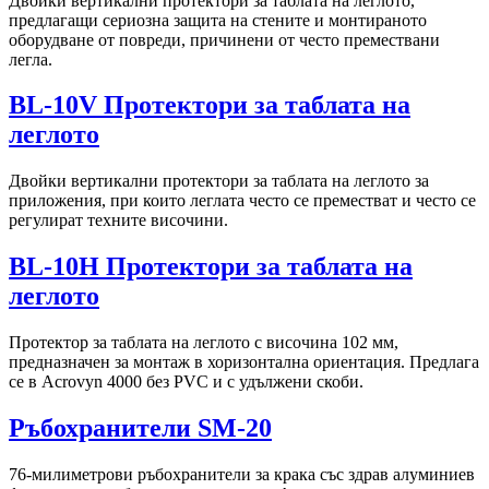
Двойки вертикални протектори за таблата на леглото,
предлагащи сериозна защита на стените и монтираното
оборудване от повреди, причинени от често премествани
легла.
BL-10V Протектори за таблата на
леглото
Двойки вертикални протектори за таблата на леглото за
приложения, при които леглата често се преместват и често се
регулират техните височини.
BL-10H Протектори за таблата на
леглото
Протектор за таблата на леглото с височина 102 мм,
предназначен за монтаж в хоризонтална ориентация. Предлага
се в Acrovyn 4000 без PVC и с удължени скоби.
Ръбохранители SM-20
76-милиметрови ръбохранители за крака със здрав алуминиев