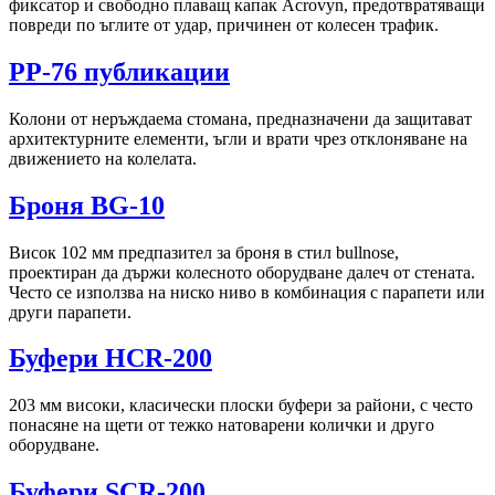
фиксатор и свободно плаващ капак Acrovyn, предотвратяващи
повреди по ъглите от удар, причинен от колесен трафик.
PP-76 публикации
Колони от неръждаема стомана, предназначени да защитават
архитектурните елементи, ъгли и врати чрез отклоняване на
движението на колелата.
Броня BG-10
Висок 102 мм предпазител за броня в стил bullnose,
проектиран да държи колесното оборудване далеч от стената.
Често се използва на ниско ниво в комбинация с парапети или
други парапети.
Буфери HCR-200
203 мм високи, класически плоски буфери за райони, с често
понасяне на щети от тежко натоварени колички и друго
оборудване.
Буфери SCR-200