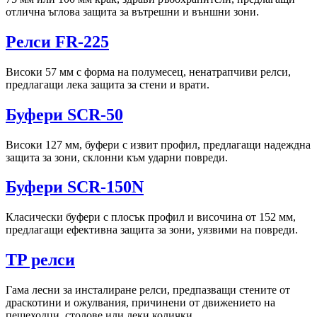
отлична ъглова защита за вътрешни и външни зони.
Релси FR-225
Високи 57 мм с форма на полумесец, ненатрапчиви релси,
предлагащи лека защита за стени и врати.
Буфери SCR-50
Високи 127 мм, буфери с извит профил, предлагащи надеждна
защита за зони, склонни към ударни повреди.
Буфери SCR-150N
Класически буфери с плосък профил и височина от 152 мм,
предлагащи ефективна защита за зони, уязвими на повреди.
TP релси
Гама лесни за инсталиране релси, предпазващи стените от
драскотини и ожулвания, причинени от движението на
пешеходци, столове или леки колички.