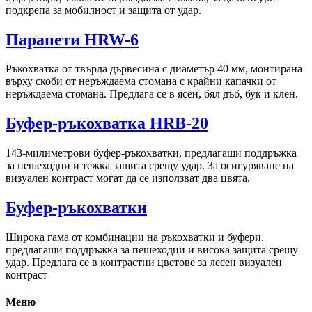
подкрепа за мобилност и защита от удар.
Парапети HRW-6
Ръкохватка от твърда дървесина с диаметър 40 мм, монтирана
върху скоби от неръждаема стомана с крайни капачки от
неръждаема стомана. Предлага се в ясен, бял дъб, бук и клен.
Буфер-ръкохватка HRB-20
143-милиметрови буфер-ръкохватки, предлагащи поддръжка
за пешеходци и тежка защита срещу удар. За осигуряване на
визуален контраст могат да се използват два цвята.
Буфер-ръкохватки
Широка гама от комбинации на ръкохватки и буфери,
предлагащи поддръжка за пешеходци и висока защита срещу
удар. Предлага се в контрастни цветове за лесен визуален
контраст
Меню