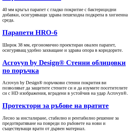
40 мм кръгъл парапет с гладко покритие с бактерицидни
добавки, осигуряващи здрава пешеходна подкрепа в хигиенна
среда.
Парапети HRO-6
Широк 38 мм, ергономично проектиран овален парапет,
осигуряващ удобно захващане и здрава опора в коридорите.
Acrovyn by Design® Стенни облицовки
по поръчка
Acrovyn by Design® поръчкови стенни покрития ви
позволяват да защитите стените си и да изумите посетителите
си с HD изображения, вградени в устойчив на удар Acrovyn®.
Протектори за ръбове на вратите
Лесно за инсталиране, стабилно и рентабилно решение за
предотвратяване на повреди по ръбовете на нови и
съществуващи врати от дървен материал.