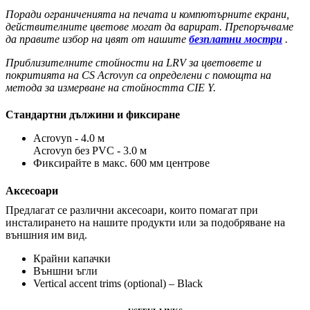
Поради ограниченията на печата и компютърните екрани,
действителните цветове могат да варират. Препоръчваме
да правите избор на цвят от нашите
безплатни мостри
.
Приблизителните стойности на LRV за цветовете и
покритията на CS Acrovyn са определени с помощта на
метода за измерване на стойността CIE Y.
Стандартни дължини и фиксиране
Acrovyn - 4.0 м
Acrovyn без PVC - 3.0 м
Фиксирайте в макс. 600 мм центрове
Аксесоари
Предлагат се различни аксесоари, които помагат при
инсталирането на нашите продукти или за подобряване на
външния им вид.
Крайни капачки
Външни ъгли
Vertical accent trims (optional) – Black