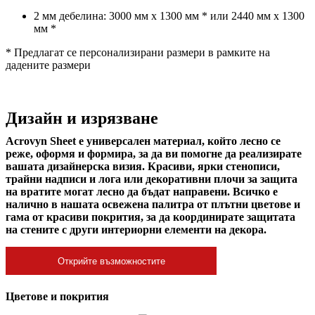
2 мм дебелина: 3000 мм х 1300 мм * или 2440 мм х 1300
мм *
* Предлагат се персонализирани размери в рамките на
дадените размери
Дизайн и изрязване
Acrovyn Sheet е универсален материал, който лесно се
реже, оформя и формира, за да ви помогне да реализирате
вашата дизайнерска визия. Красиви, ярки стенописи,
трайни надписи и лога или декоративни плочи за защита
на вратите могат лесно да бъдат направени. Всичко е
налично в нашата освежена палитра от плътни цветове и
гама от красиви покрития, за да координирате защитата
на стените с други интериорни елементи на декора.
Открийте възможностите
Цветове и покрития