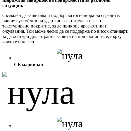
издръжлив завършек на повърхността за различни
ситуации.
Създаден да защитава и подобрява интериора на сградите,
нашият устойчив на удар лист се отличава с леко
текстурирано покритие, за да прикрие драскотини и
ожулвания. Той може лесно да се поддържа по висок стандарт,
за да осигури дълготрайна защита на повърхностите, върху
които е нанесен.
CE маркиран