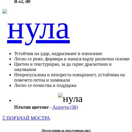
B-s2, d0
Устойчив на удар, надраскване и износване
Лесно се реже, формира и нанася върху различни основи
Цветен и текстуриран, за да скрие драскотини и
ожулвания
Непропусклива и непореста повърхност, устойчива на
повечето петна и химикали
Лесно се почиства и поддържа
Плътни цветове -
Acrovyn (36)
ПОРЪЧАЙ МОСТРА
Други опции за текстуриран лист