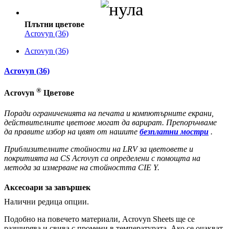
Плътни цветове
Acrovyn (36)
Acrovyn (36)
Acrovyn (36)
®
Acrovyn
Цветове
Поради ограниченията на печата и компютърните екрани,
действителните цветове могат да варират. Препоръчваме
да правите избор на цвят от нашите
безплатни мостри
.
Приблизителните стойности на LRV за цветовете и
покритията на CS Acrovyn са определени с помощта на
метода за измерване на стойността CIE Y.
Аксесоари за завършек
Налични редица опции.
Подобно на повечето материали, Acrovyn Sheets ще се
разширява и свива с промени в температурата. Ако се очакват