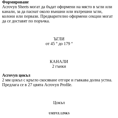
Формироване
Acrovyn Sheets могат да бъдат оформени на място в ъгли или
канали, за да паснат около външни или вътрешни ъгли,
колони или первази. Предварително оформени секции могат
да се доставят по поръчка.
ЪГЛИ
от 45 ° до 179 °
КАНАЛИ
2 гънки
Acrovyn цокъл
2 мм цокъл с кръгло скосяване отгоре и гъвкава долна устна.
Предлага се в 27 цвята Acrovyn Profile.
Цокъл
USEFUL LINKS