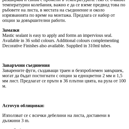
температурни колебания, важно е да се вземе предвид това по
ръбовете на листа, в местата на съединение и около
изрязванията по време на монтажа. Предлага се набор от
опции за довършителни работи.
Замазки
Mastic sealant is easy to apply and forms an impervious seal.
Available in 36 solid colours. Additional colours complementing
Decorative Finishes also available. Supplied in 310ml tubes.
Заваръчни съединения
Заварените фуги, създаващи траен и безпроблемен завършек,
могат да бъдат постигнати с опции за едноцветни 2 мм и 1,5
мм лист. Предлагат се пръти в 36 плътни цвята, на рула от 100
м.
Acrovyn облицовки:
Използват се с всички дебелини на листа, доставени в
дължини 3 m.