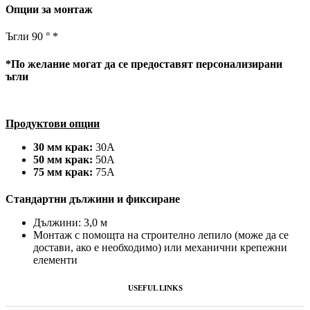
Опции за монтаж
Ъгли 90 ° *
*По желание могат да се предоставят персонализирани
ъгли
Продуктови опции
30 мм крак:
30А
50 мм крак:
50А
75 мм крак:
75А
Стандартни дължини и фиксиране
Дължини: 3,0 м
Монтаж с помощта на строително лепило (може да се
достави, ако е необходимо) или механични крепежни
елементи
USEFUL LINKS