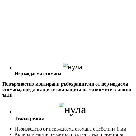
Неръждаема стомана
Повърхностно монтирани ръбохранители от неръждаема
стомана, предлагащи тежка защита на уязвимите външни
ъгли.
Тежък режим
Произведено от неръждаема стомана с дебелина 1 мм
Криволичещите ръбове осигуряват лека празнота зад