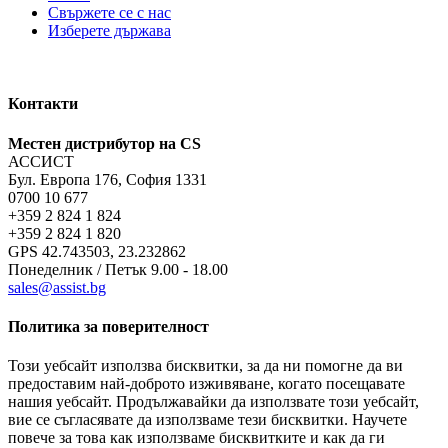
Свържете се с нас
Изберете държава
Контакти
Местен дистрибутор на CS
АССИСТ
Бул. Европа 176, София 1331
0700 10 677
+359 2 824 1 824
+359 2 824 1 820
GPS 42.743503, 23.232862
Понеделник / Петък 9.00 - 18.00
sales@assist.bg
Политика за поверителност
Този уебсайт използва бисквитки, за да ни помогне да ви
предоставим най-доброто изживяване, когато посещавате
нашия уебсайт. Продължавайки да използвате този уебсайт,
вие се съгласявате да използваме тези бисквитки. Научете
повече за това как използваме бисквитките и как да ги