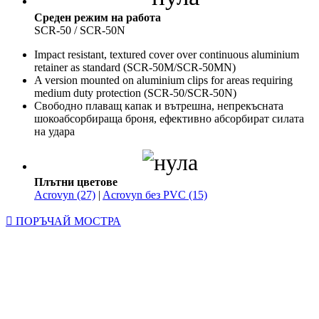
Среден режим на работа
SCR-50 / SCR-50N
Impact resistant, textured cover over continuous aluminium
retainer as standard (SCR-50M/SCR-50MN)
A version mounted on aluminium clips for areas requiring
medium duty protection (SCR-50/SCR-50N)
Свободно плаващ капак и вътрешна, непрекъсната
шокоабсорбираща броня, ефективно абсорбират силата
на удара
Плътни цветове
Acrovyn (27)
|
Acrovyn без PVC (15)
ПОРЪЧАЙ МОСТРА