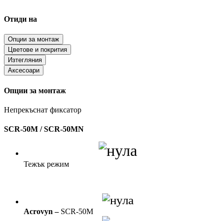
Отиди на
Опции за монтаж
Цветове и покрития
Изтегляния
Аксесоари
Опции за монтаж
Непрекъснат фиксатор
SCR-50M / SCR-50MN
Тежък режим
Acrovyn –
SCR-50M