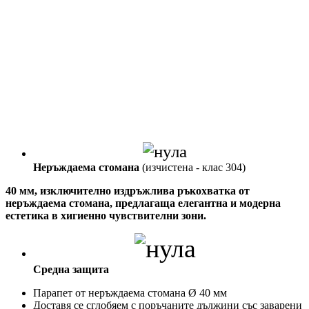
Неръждаема стомана
(изчистена - клас 304)
40 мм, изключително издръжлива ръкохватка от
неръждаема стомана, предлагаща елегантна и модерна
естетика в хигиенно чувствителни зони.
Средна защита
Парапет от неръждаема стомана Ø 40 мм
Доставя се сглобяем с поръчаните дължини със заварени