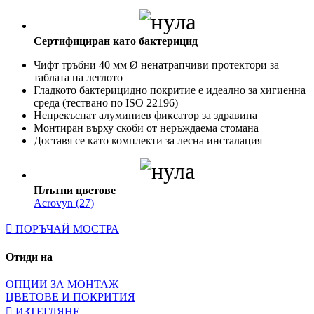
Сертифициран като бактерицид
Чифт тръбни 40 мм Ø ненатрапчиви протектори за
таблата на леглото
Гладкото бактерицидно покритие е идеално за хигиенна
среда (тествано по ISO 22196)
Непрекъснат алуминиев фиксатор за здравина
Монтиран върху скоби от неръждаема стомана
Доставя се като комплекти за лесна инсталация
Плътни цветове
Acrovyn (27)
ПОРЪЧАЙ МОСТРА
Отиди на
ОПЦИИ ЗА МОНТАЖ
ЦВЕТОВЕ И ПОКРИТИЯ
ИЗТЕГЛЯНЕ