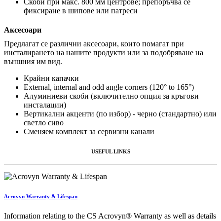
Скоби при макс. 800 мм центрове; препоръчва се
фиксиране в шипове или патреси
Аксесоари
Предлагат се различни аксесоари, които помагат при
инсталирането на нашите продукти или за подобряване на
външния им вид.
Крайни капачки
External, internal and odd angle corners (120° to 165°)
Алуминиеви скоби (включително опция за кръгови
инсталации)
Вертикални акценти (по избор) - черно (стандартно) или
светло сиво
Сменяем комплект за сервизни канали
USEFUL LINKS
Acrovyn Warranty & Lifespan
Information relating to the CS Acrovyn® Warranty as well as details