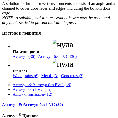
A solution for humid or wet environments consists of an angle and a
channel to cover door faces and edges, including the bottom door
edge.
NOTE: A suitable, moisture resistant adhesive must be used, and
any joints sealed to prevent moisture ingress.
Цветове и покрития
Плътни цветове
Acrovyn (36)
|
Acrovyn без PVC (36)
Finishes
Woodgrains (6)
|
Metals (3)
|
Concretes (3)
Acrovyn & Acrovyn без PVC (36)
Acrovyn без PVC (15)
Acrovyn завършек(12)
Acrovyn & Acrovyn без PVC (36)
®
Acrovyn
Цветове