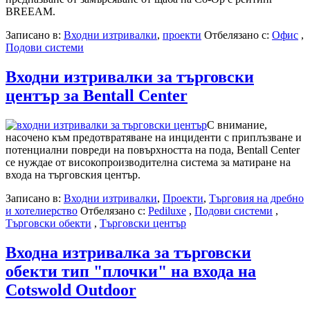
BREEAM.
Записано в:
Входни изтривалки
,
проекти
Отбелязано с:
Офис
,
Подови системи
Входни изтривалки за търговски
център за Bentall Center
С внимание,
насочено към предотвратяване на инциденти с приплъзване и
потенциални повреди на повърхността на пода, Bentall Center
се нуждае от високопроизводителна система за матиране на
входа на търговския център.
Записано в:
Входни изтривалки
,
Проекти
,
Търговия на дребно
и хотелиерство
Отбелязано с:
Pediluxe
,
Подови системи
,
Търговски обекти
,
Търговски център
Входна изтривалка за търговски
обекти тип "плочки" на входа на
Cotswold Outdoor