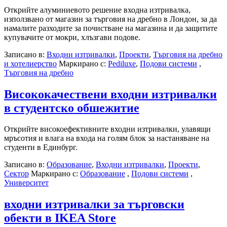
Открийте алуминиевото решение входна изтривалка,
използвано от магазин за търговия на дребно в Лондон, за да
намалите разходите за почистване на магазина и да защитите
купувачите от мокри, хлъзгави подове.
Записано в:
Входни изтривалки
,
Проекти
,
Търговия на дребно
и хотелиерство
Маркирано с:
Pediluxe
,
Подови системи
,
Търговия на дребно
Висококачествени входни изтривалки
в студентско обшежитие
Открийте високоефективните входни изтривалки, улавящи
мръсотия и влага на входа на голям блок за настаняване на
студенти в Единбург.
Записано в:
Образование
,
Входни изтривалки
,
Проекти
,
Сектор
Маркирано с:
Образование
,
Подови системи
,
Университет
входни изтривалки за търговски
обекти в IKEA Store