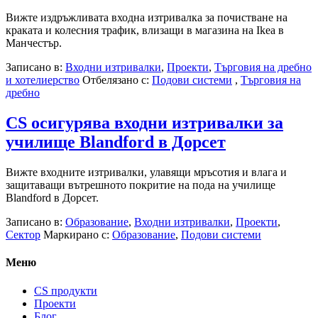
Вижте издръжливата входна изтривалка за почистване на
краката и колесния трафик, влизащи в магазина на Ikea в
Манчестър.
Записано в:
Входни изтривалки
,
Проекти
,
Търговия на дребно
и хотелиерство
Отбелязано с:
Подови системи
,
Търговия на
дребно
CS осигурява входни изтривалки за
училище Blandford в Дорсет
Вижте входните изтривалки, улавящи мръсотия и влага и
защитаващи вътрешното покритие на пода на училище
Blandford в Дорсет.
Записано в:
Образование
,
Входни изтривалки
,
Проекти
,
Сектор
Маркирано с:
Образование
,
Подови системи
Меню
CS продукти
Проекти
Блог