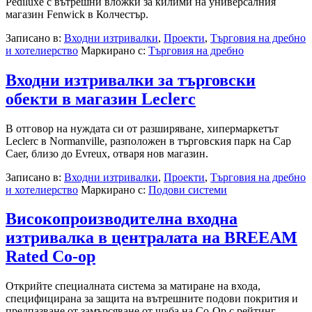
Pediluxe с вътрешни вложки за килими на универсалния
магазин Fenwick в Колчестър.
Записано в:
Входни изтривалки
,
Проекти
,
Търговия на дребно
и хотелиерство
Маркирано с:
Търговия на дребно
Входни изтривалки за търговски
обекти в магазин Leclerc
В отговор на нуждата си от разширяване, хипермаркетът
Leclerc в Normanville, разположен в търговския парк на Cap
Caer, близо до Evreux, отваря нов магазин.
Записано в:
Входни изтривалки
,
Проекти
,
Търговия на дребно
и хотелиерство
Маркирано с:
Подови системи
Високопроизводителна входна
изтривалка в централата на BREEAM
Rated Co-op
Открийте специалната система за матиране на входа,
специфицирана за защита на вътрешните подови покрития и
предпазване от замърсяване от щаба на Co-Op с рейтинг