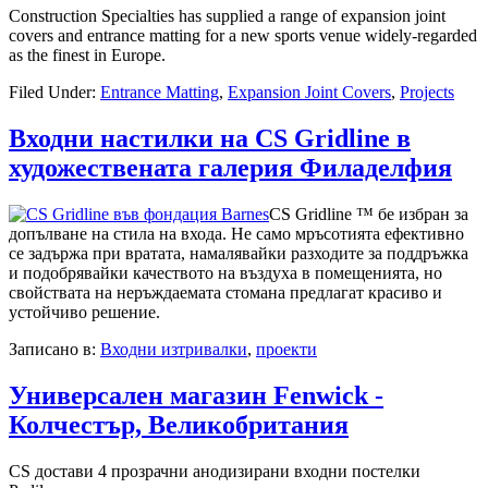
Construction Specialties has supplied a range of expansion joint
covers and entrance matting for a new sports venue widely-regarded
as the finest in Europe.
Filed Under:
Entrance Matting
,
Expansion Joint Covers
,
Projects
Входни настилки на CS Gridline в
художествената галерия Филаделфия
CS Gridline ™ бе избран за
допълване на стила на входа. Не само мръсотията ефективно
се задържа при вратата, намалявайки разходите за поддръжка
и подобрявайки качеството на въздуха в помещенията, но
свойствата на неръждаемата стомана предлагат красиво и
устойчиво решение.
Записано в:
Входни изтривалки
,
проекти
Универсален магазин Fenwick -
Колчестър, Великобритания
CS достави 4 прозрачни анодизирани входни постелки