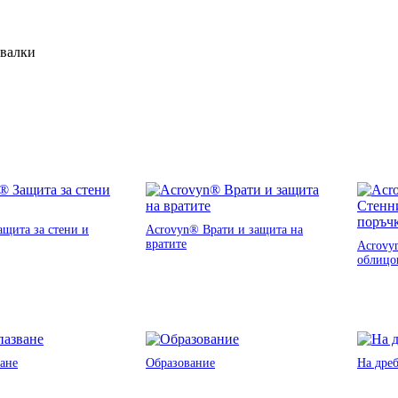
ивалки
щита за стени и
Acrovyn® Врати и защита на
вратите
Acrovy
облицо
ане
Образование
На дре