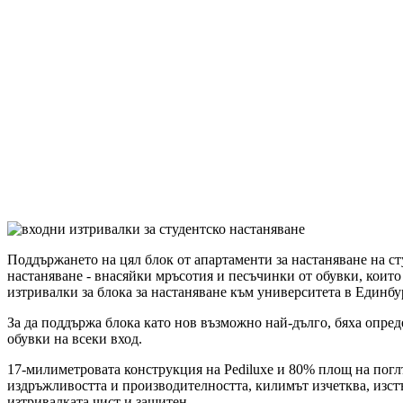
Поддържането на цял блок от апартаменти за настаняване на ст
настаняване - внасяйки мръсотия и песъчинки от обувки, които
изтривалки за блока за настаняване към университета в Единб
За да поддържа блока като нов възможно най-дълго, бяха опред
обувки на всеки вход.
17-милиметровата конструкция на Pediluxe и 80% площ на поглъ
издръжливостта и производителността, килимът изчетква, изст
изтривалката чист и защитен.