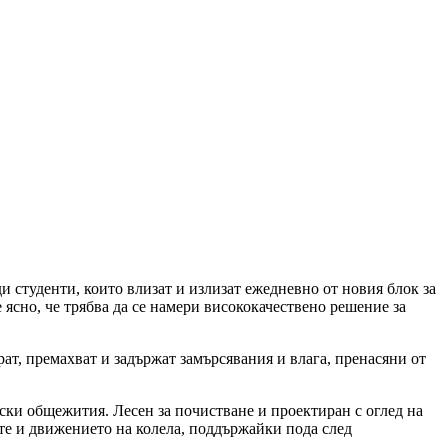
и студенти, които влизат и излизат ежедневно от новия блок за
ясно, че трябва да се намери висококачествено решение за
рат, премахват и задържат замърсявания и влага, пренасяни от
ски общежития. Лесен за почистване и проектиран с оглед на
те и движението на колела, поддържайки пода след