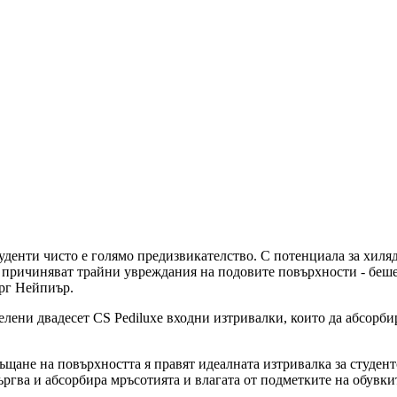
уденти чисто е голямо предизвикателство. С потенциала за хиляд
 причиняват трайни увреждания на подовите повърхности - беше 
ург Нейпиър.
елени двадесет CS Pediluxe входни изтривалки, които да абсорби
щане на повърхността я правят идеалната изтривалка за студент
ъргва и абсорбира мръсотията и влагата от подметките на обувки