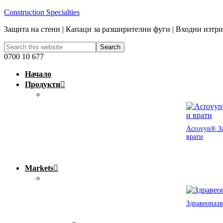
Construction Specialties
Защита на стени | Капаци за разширителни фуги | Входни изтр
0700 10 677
Начало
Продукти
Acrovyn® За
врати
Markets
Здравеопазв