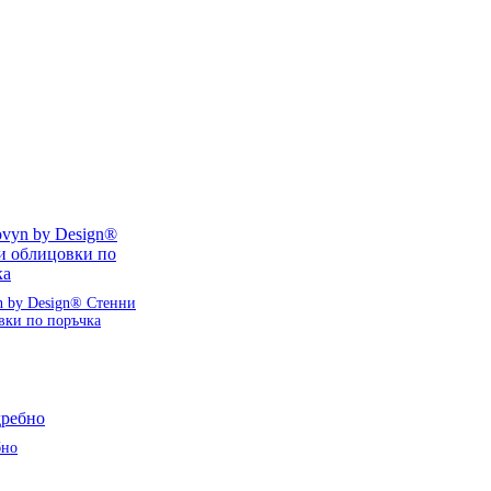
n by Design® Стенни
вки по поръчка
бно