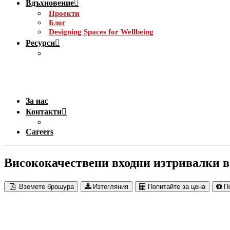
Вдъхновение
Проекти
Блог
Designing Spaces for Wellbeing
Ресурси
За нас
Контакти
Careers
Висококачествени входни изтривалки в
Вземете брошура
Изтегляния
Попитайте за цена
П