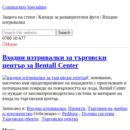
Construction Specialties
Защита на стени | Капаци за разширителни фуги | Входни
изтривалки
0700 10 677
Меню
Входни изтривалки за търговски
център за Bentall Center
С внимание,
насочено към предотвратяване на инциденти с приплъзване и
потенциални повреди на повърхността на пода, Bentall Center
се нуждае от високопроизводителна система за матиране на
входа на търговския център.
Записано в:
Входни изтривалки
,
Проекти
,
Търговия на дребно
и хотелиерство
Отбелязано с:
Pediluxe
,
Подови системи
,
Търговски обекти
,
Търговски център