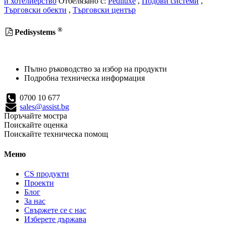
и хотелиерство
Отбелязано с:
Pediluxe
,
Подови системи
,
Търговски обекти
,
Търговски център
®
Pedisystems
Пълно ръководство за избор на продукти
Подробна техническа информация
0700 10 677
sales@assist.bg
Поръчайте мостра
Поискайте оценка
Поискайте техническа помощ
Меню
CS продукти
Проекти
Блог
За нас
Свържете се с нас
Изберете държава