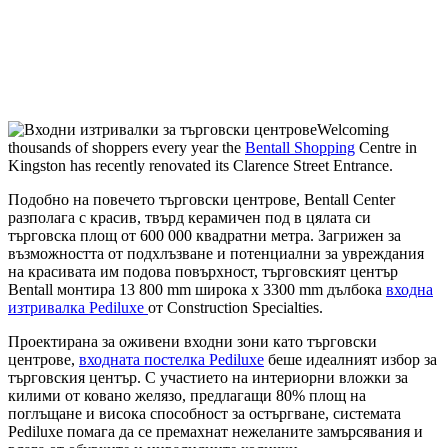
Welcoming
thousands of shoppers every year the
Bentall Shopping
Centre in
Kingston has recently renovated its Clarence Street Entrance.
Подобно на повечето търговски центрове, Bentall Center
разполага с красив, твърд керамичен под в цялата си
търговска площ от 600 000 квадратни метра. Загрижен за
възможността от подхлъзване и потенциални за увреждания
на красивата им подова повърхност, търговският център
Bentall монтира 13 800 mm широка x 3300 mm дълбока
входна
изтривалка Pediluxe
от Construction Specialties.
Проектирана за оживени входни зони като търговски
центрове,
входната постелка Pediluxe
беше идеалният избор за
търговския център. С участието на интериорни вложки за
килими от ковано желязо, предлагащи 80% площ на
поглъщане и висока способност за остъргване, системата
Pediluxe помага да се премахнат нежеланите замърсявания и