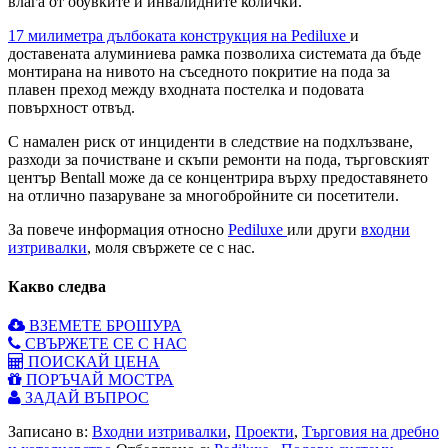
влага от обувките и инвалидните колички.
17 милиметра дълбоката конструкция на Pediluxe
и
доставената алуминиева рамка позволиха системата да бъде
монтирана на нивото на съседното покритие на пода за
плавен преход между входната постелка и подовата
повърхност отвъд.
С намален риск от инциденти в следствие на подхлъзване,
разходи за почистване и скъпи ремонти на пода, търговският
център Bentall може да се концентрира върху предоставянето
на отлично пазаруване за многобройните си посетители.
За повече информация относно
Pediluxe
или други
входни
изтривалки
, моля свържете се с нас.
Какво следва
ВЗЕМЕТЕ БРОШУРА
СВЪРЖЕТЕ СЕ С НАС
ПОИСКАЙ ЦЕНА
ПОРЪЧАЙ МОСТРА
ЗАДАЙ ВЪПРОС
Записано в:
Входни изтривалки
,
Проекти
,
Търговия на дребно