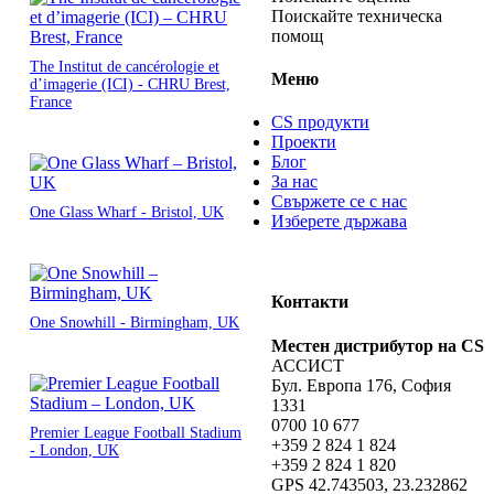
Поискайте техническа
помощ
The Institut de cancérologie et
Меню
d’imagerie (ICI) - CHRU Brest,
France
CS продукти
Проекти
Блог
За нас
Свържете се с нас
One Glass Wharf - Bristol, UK
Изберете държава
Контакти
One Snowhill - Birmingham, UK
Местен дистрибутор на CS
АССИСТ
Бул. Европа 176, София
1331
0700 10 677
Premier League Football Stadium
+359 2 824 1 824
- London, UK
+359 2 824 1 820
GPS 42.743503, 23.232862