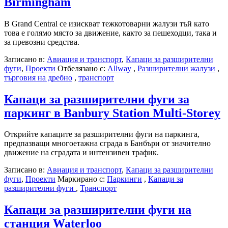
Birmingham
В Grand Central се изискват тежкотоварни жалузи тъй като
това е голямо място за движение, както за пешеходци, така и
за превозни средства.
Записано в:
Авиация и транспорт
,
Капаци за разширителни
фуги
,
Проекти
Отбелязано с:
Allway
,
Разширителни жалузи
,
търговия на дребно
,
транспорт
Капаци за разширителни фуги за
паркинг в Banbury Station Multi-Storey
Открийте капаците за разширителни фуги на паркинга,
предпазващи многоетажна сграда в Банбъри от значително
движение на сградата и интензивен трафик.
Записано в:
Авиация и транспорт
,
Капаци за разширителни
фуги
,
Проекти
Маркирано с:
Паркинги
,
Капаци за
разширителни фуги
,
Транспорт
Капаци за разширителни фуги на
станция Waterloo