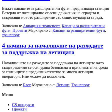
Вижте капаците за разширителни фуги, предпазващи станция
Ватерло от потенциално опасни движения на сградата и
свързващи новото разширение със съществуващата сграда.
Записано в:
Авиация и транспорт
,
Капаци за разширителни
фуги
,
Проекти
Маркирано с:
Капаци за разширителни фуги
,
транспорт
4 начина за намаляване на разходите
за поддръжка на летищата
Намаляването на разходите за поддръжка на летището като
същевременно се осигурява безопасна и привлекателна среда
за пътниците е предизвикателство за много летищни
оператори. Ние можем да помогнем.
Записано в:
Блог
Маркирано с:
Летище
,
Транспорт
Меню
CS продукти
Проекти