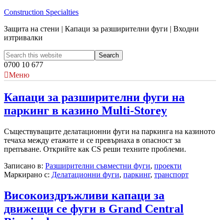
Construction Specialties
Защита на стени | Капаци за разширителни фуги | Входни
изтривалки
0700 10 677
Меню
Капаци за разширителни фуги на
паркинг в казино Multi-Storey
Съществуващите делатационни фуги на паркинга на казиното
течаха между етажите и се превърнаха в опасност за
препъване. Открийте как CS реши техните проблеми.
Записано в:
Разширителни съвместни фуги
,
проекти
Маркирано с:
Делатационни фуги
,
паркинг
,
транспорт
Високоиздръжливи капаци за
движещи се фуги в Grand Central