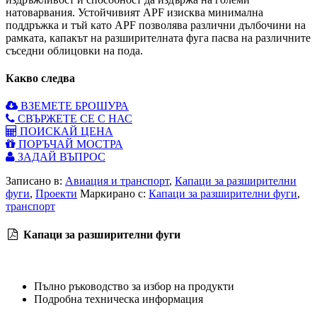
натоварвания. Устойчивият APF изисква минимална
поддръжка и тъй като APF позволява различни дълбочини на
рамката, капакът на разширителната фуга пасва на различните
съседни облицовки на пода.
Какво следва
ВЗЕМЕТЕ БРОШУРА
СВЪРЖЕТЕ СЕ С НАС
ПОИСКАЙ ЦЕНА
ПОРЪЧАЙ МОСТРА
ЗАДАЙ ВЪПРОС
Записано в:
Авиация и транспорт
,
Капаци за разширителни
фуги
,
Проекти
Маркирано с:
Капаци за разширителни фуги
,
транспорт
Капаци за разширителни фуги
Пълно ръководство за избор на продукти
Подробна техническа информация