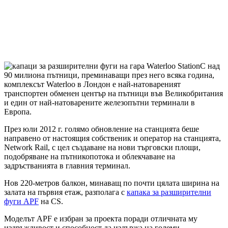
С над
90 милиона пътници, преминаващи през него всяка година,
комплексът Waterloo в Лондон е най-натовареният
транспортен обменен център на пътници във Великобритания
и един от най-натоварените железопътни терминали в
Европа.
През юли 2012 г. голямо обновление на станцията беше
направено от настоящия собственик и оператор на станцията,
Network Rail, с цел създаване на нови търговски площи,
подобряване на пътникопотока и облекчаване на
задръстванията в главния терминал.
Нов 220-метров балкон, минаващ по почти цялата ширина на
залата на първия етаж, разполага с
капака за разширителни
фуги APF
на CS.
Моделът APF е избран за проекта поради отличната му
издръжливост и способност да издържа на големи