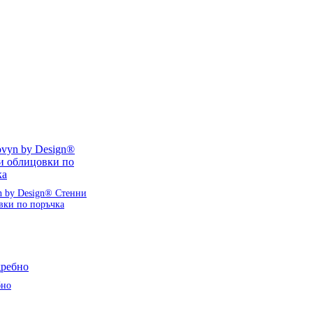
n by Design® Стенни
вки по поръчка
бно