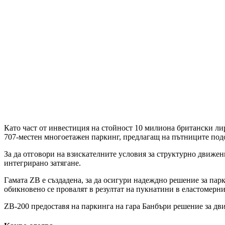
Като част от инвестиция на стойност 10 милиона британски ли
707-местен многоетажен паркинг, предлагащ на пътниците подо
За да отговори на взискателните условия за структурно движен
интегрирано затягане.
Гамата ZB е създадена, за да осигури надеждно решение за пар
обикновено се провалят в резултат на пукнатини в еластомерни
ZB-200 предоставя на паркинга на гара Банбъри решение за дви