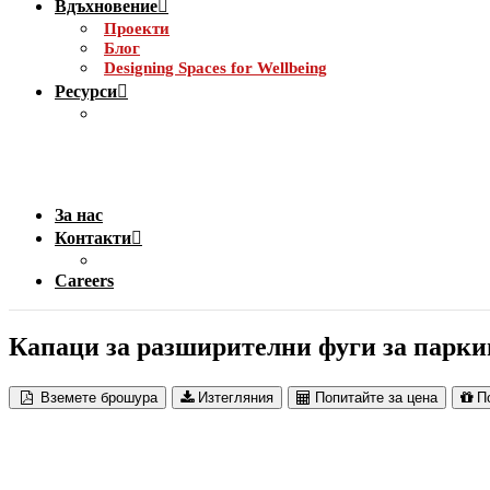
Вдъхновение
Проекти
Блог
Designing Spaces for Wellbeing
Ресурси
За нас
Контакти
Careers
Капаци за разширителни фуги за паркинг
Вземете брошура
Изтегляния
Попитайте за цена
П