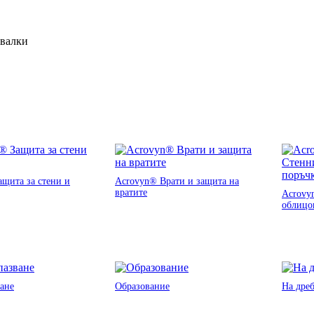
ивалки
щита за стени и
Acrovyn® Врати и защита на
вратите
Acrovy
облицо
ане
Образование
На дре