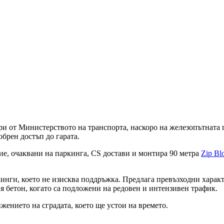
ри от Министерството на транспорта, наскоро на железопътната 
брен достъп до гарата.
ие, очаквани на паркинга, CS достави и монтира 90 метра
Zip Bl
кинги, което не изисква поддръжка. Предлага превъзходни харак
я бетон, когато са подложени на редовен и интензивен трафик.
жението на сградата, което ще устои на времето.