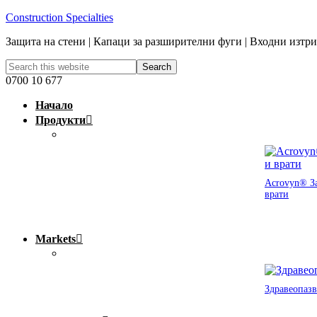
Construction Specialties
Защита на стени | Капаци за разширителни фуги | Входни изтр
0700 10 677
Начало
Продукти
Acrovyn® За
врати
Markets
Здравеопазв