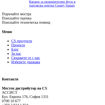
Капаци за разширителни фуги в
търговски център County Square
Поръчайте мостра
Поискайте оценка
Поискайте техническа помощ
Меню
CS продукти
Проекти
Блог
За нас
Свържете се с нас
Изберете държава
Контакти
Местен дистрибутор на CS
АССИСТ
Бул. Европа 176, София 1331
0700 10 677