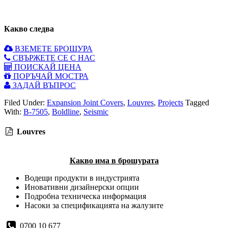
built on an earthquake hot zone.
Какво следва
ВЗЕМЕТЕ БРОШУРА
СВЪРЖЕТЕ СЕ С НАС
ПОИСКАЙ ЦЕНА
ПОРЪЧАЙ МОСТРА
ЗАДАЙ ВЪПРОС
Filed Under:
Expansion Joint Covers
,
Louvres
,
Projects
Tagged
With:
B-7505
,
Boldline
,
Seismic
Louvres
Какво има в брошурата
Водещи продукти в индустрията
Иновативни дизайнерски опции
Подробна техническа информация
Насоки за спецификацията на жалузите
0700 10 677