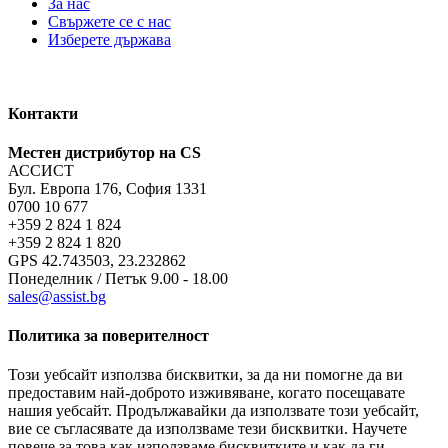
За нас
Свържете се с нас
Изберете държава
Контакти
Местен дистрибутор на CS
АССИСТ
Бул. Европа 176, София 1331
0700 10 677
+359 2 824 1 824
+359 2 824 1 820
GPS 42.743503, 23.232862
Понеделник / Петък 9.00 - 18.00
sales@assist.bg
Политика за поверителност
Този уебсайт използва бисквитки, за да ни помогне да ви
предоставим най-доброто изживяване, когато посещавате
нашия уебсайт. Продължавайки да използвате този уебсайт,
вие се съгласявате да използваме тези бисквитки. Научете
повече за това как използваме бисквитките и как да ги