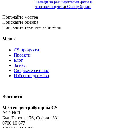
Капаци за разширителни фуги в
търговски център County Square
Поръчайте мостра
Поискайте оценка
Поискайте техническа помощ
Меню
CS продукти
Проекти
Блог
За нас
Свържете се с нас
Изберете държава
Контакти
Местен дистрибутор на CS
АССИСТ
Бул. Европа 176, София 1331
0700 10 677