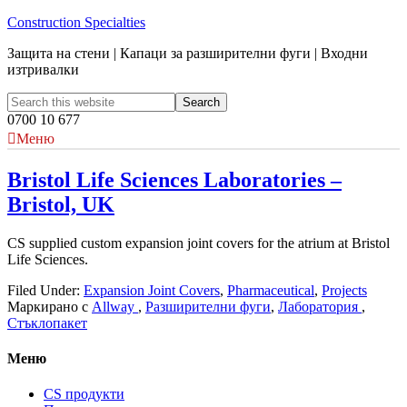
Construction Specialties
Защита на стени | Капаци за разширителни фуги | Входни
изтривалки
0700 10 677
Меню
Bristol Life Sciences Laboratories –
Bristol, UK
CS supplied custom expansion joint covers for the atrium at Bristol
Life Sciences.
Filed Under:
Expansion Joint Covers
,
Pharmaceutical
,
Projects
Маркирано с
Allway
,
Разширителни фуги
,
Лаборатория
,
Стъклопакет
Меню
CS продукти