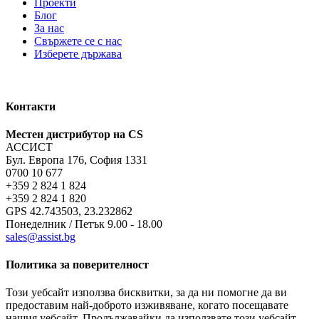
Проекти
Блог
За нас
Свържете се с нас
Изберете държава
Контакти
Местен дистрибутор на CS
АССИСТ
Бул. Европа 176, София 1331
0700 10 677
+359 2 824 1 824
+359 2 824 1 820
GPS 42.743503, 23.232862
Понеделник / Петък 9.00 - 18.00
sales@assist.bg
Политика за поверителност
Този уебсайт използва бисквитки, за да ни помогне да ви
предоставим най-доброто изживяване, когато посещавате
нашия уебсайт. Продължавайки да използвате този уебсайт,