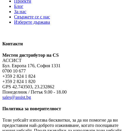
Проекти
Блог
За нас
Свържете се с нас
Изберете държава
Контакти
Местен дистрибутор на CS
АССИСТ
Бул. Европа 176, София 1331
0700 10 677
+359 2 824 1 824
+359 2 824 1 820
GPS 42.743503, 23.232862
Понеделник / Петък 9.00 - 18.00
sales@assist.bg
Политика за поверителност
Този уебсайт използва бисквитки, за да ни помогне да ви
предоставим най-доброто изживяване, когато посещавате
нашия уебсайт. Продължавайки да използвате този уебсайт,