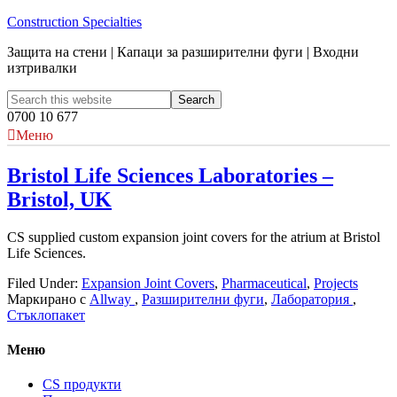
Construction Specialties
Защита на стени | Капаци за разширителни фуги | Входни
изтривалки
0700 10 677
Меню
Bristol Life Sciences Laboratories –
Bristol, UK
CS supplied custom expansion joint covers for the atrium at Bristol
Life Sciences.
Filed Under:
Expansion Joint Covers
,
Pharmaceutical
,
Projects
Маркирано с
Allway
,
Разширителни фуги
,
Лаборатория
,
Стъклопакет
Меню
CS продукти