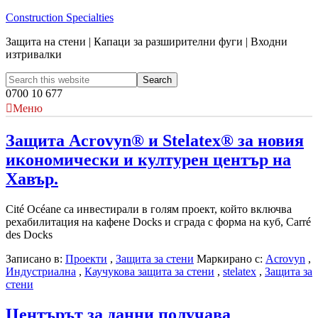
Construction Specialties
Защита на стени | Капаци за разширителни фуги | Входни
изтривалки
0700 10 677
Меню
Защита Acrovyn® и Stelatex® за новия
икономически и културен център на
Хавър.
Cité Océane са инвестирали в голям проект, който включва
рехабилитация на кафене Docks и сграда с форма на куб, Carré
des Docks
Записано в:
Проекти
,
Защита за стени
Маркирано с:
Acrovyn
,
Индустриална
,
Каучукова защита за стени
,
stelatex
,
Защита за
стени
Центърът за данни получава