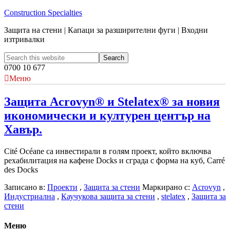
Construction Specialties
Защита на стени | Капаци за разширителни фуги | Входни
изтривалки
0700 10 677
Меню
Защита Acrovyn® и Stelatex® за новия
икономически и културен център на
Хавър.
Cité Océane са инвестирали в голям проект, който включва
рехабилитация на кафене Docks и сграда с форма на куб, Carré
des Docks
Записано в:
Проекти
,
Защита за стени
Маркирано с:
Acrovyn
,
Индустриална
,
Каучукова защита за стени
,
stelatex
,
Защита за
стени
Меню