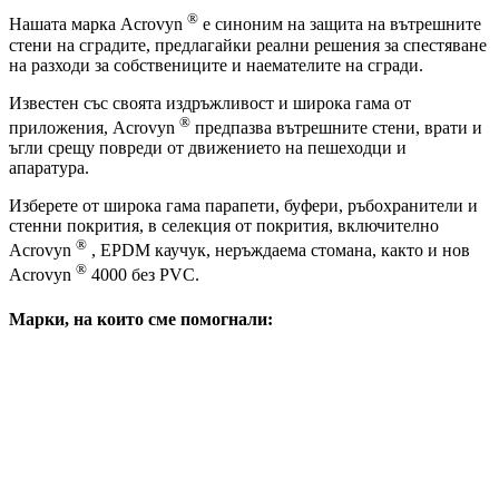
®
Нашата марка Acrovyn
е синоним на защита на вътрешните
стени на сградите, предлагайки реални решения за спестяване
на разходи за собствениците и наемателите на сгради.
Известен със своята издръжливост и широка гама от
®
приложения, Acrovyn
предпазва вътрешните стени, врати и
ъгли срещу повреди от движението на пешеходци и
апаратура.
Изберете от широка гама парапети, буфери, ръбохранители и
стенни покрития, в селекция от покрития, включително
®
Acrovyn
, EPDM каучук, неръждаема стомана, както и нов
®
Acrovyn
4000 без PVC.
Марки, на които сме помогнали: