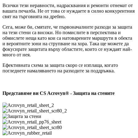
Всички тези неравности, надрасквания и ремонти отнемат от
вашата печалба. Не от това се нуждаете в силно конкурентния
свят на търговията на дребно.
Сега, може би, смятате, че първоначалните разходи за защита
на тези стени са високи. Но помислите в перспектива и
обмислете неща като кои са натоварените маршрути в обекта
и вероятните зони на струпване на хора. Така ще можете да
фокусирате защитата върху областите, които се нуждаят най-
много от нея.
Ефективната схема за защита скоро се изплаща, когато
погледнете намаляването на разходите за поддръжка.
Представяме ви CS Acrovyn® - Защита на стените