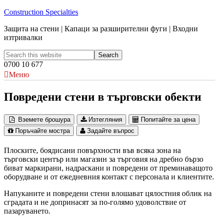
Construction Specialties
Защита на стени | Капаци за разширителни фуги | Входни
изтривалки
0700 10 677
Меню
Повредени стени в търговски обекти
Вземете брошура
Изтегляния
Попитайте за цена
Поръчайте мостра
Задайте въпрос
Плоските, боядисани повърхности във всяка зона на
търговски център или магазин за търговия на дребно бързо
биват маркирани, надраскани и повредени от преминаващото
оборудване и от ежедневния контакт с персонала и клиентите.
Напуканите и повредени стени влошават цялостния облик на
сградата и не допринасят за по-голямо удоволствие от
пазаруването.