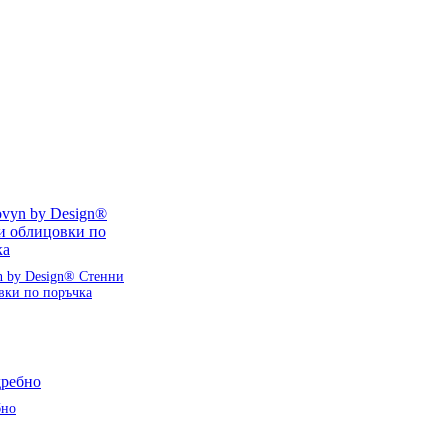
n by Design® Стенни
вки по поръчка
бно