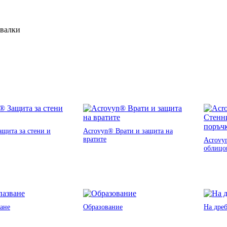
ивалки
щита за стени и
Acrovyn® Врати и защита на
вратите
Acrovy
облицо
ане
Образование
На дре