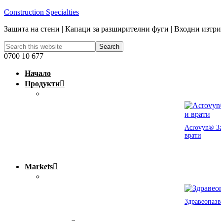
Construction Specialties
Защита на стени | Капаци за разширителни фуги | Входни изтр
0700 10 677
Начало
Продукти
Acrovyn® За
врати
Markets
Здравеопазв