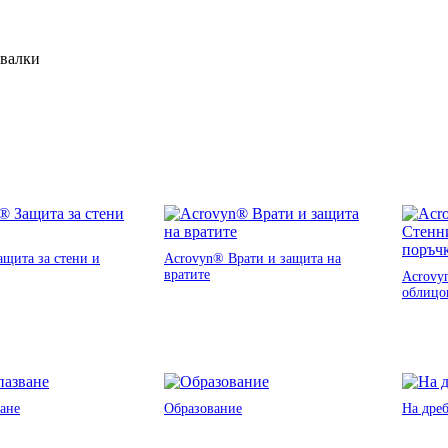
ивалки
щита за стени и
Acrovyn® Врати и защита на
вратите
Acrovy
облицо
ане
Образование
На дре