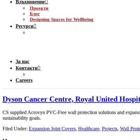
Вдъхновение
Проекти
Блог
Designing Spaces for Wellbeing
Ресурси
За нас
Контакти
Careers
Dyson Cancer Centre, Royal United Hospit
CS supplied Acrovyn PVC-Free wall protection solutions and expansion 
sustainability goals.
Filed Under:
Expansion Joint Covers
,
Healthcare
,
Projects
,
Wall Prot