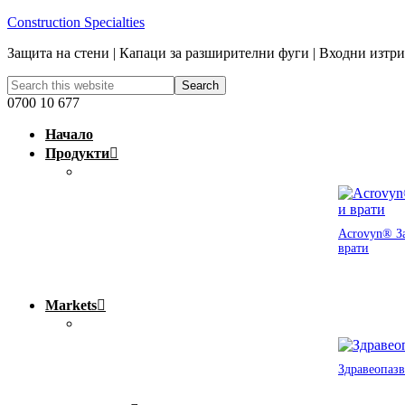
Construction Specialties
Защита на стени | Капаци за разширителни фуги | Входни изтр
0700 10 677
Начало
Продукти
Acrovyn® За
врати
Markets
Здравеопазв