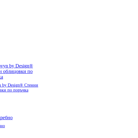
n by Design® Стенни
вки по поръчка
бно