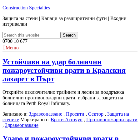
Construction Specialties
Защита на стени | Капаци за разширителни фуги | Входни
изтривалки
0700 10 677
Меню
Устойчиви на удар болнични
пожароустойчиви врати в Кралския
лазарет в Пърт
Открийте изключително трайните и лесни за поддръжка
болнични противопожарни врати, избрани за защита на
болницата Perth Royal Infirmary.
Записано в:
Здравеопазване
,
Проекти
,
Сектор
,
Защита на
стените
Маркирано с:
Врати Acrovyn
,
Противопожарни врати
,
Здравеопазване
Ударо и пожароустойчиви врати в