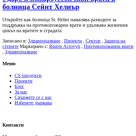
болница Сейнт Хелиър
Открийте как болница St. Helier намалява разходите за
поддръжка на противопожарни врати и удължава жизнения
цикъл на вратите и сградата.
Записано в:
Здравеопазване
,
Проекти
,
Сектор
,
Защита на
стените
Маркирано с:
Врати Acrovyn
,
Противопожарни врати
,
Здравеопазване
Меню
CS продукти
Проекти
Блог
За нас
Свържете се с нас
Изберете държава
Контакти