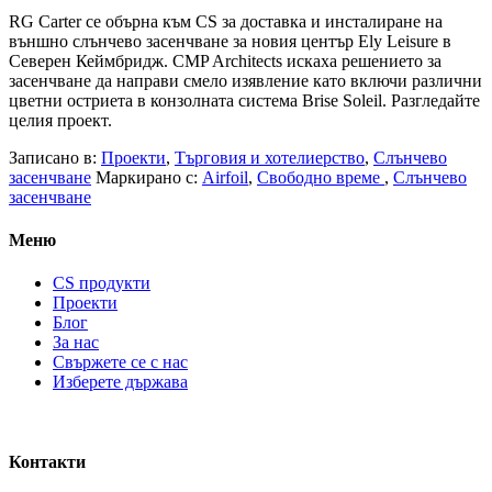
RG Carter се обърна към CS за доставка и инсталиране на
външно слънчево засенчване за новия център Ely Leisure в
Северен Кеймбридж. CMP Architects искаха решението за
засенчване да направи смело изявление като включи различни
цветни остриета в конзолната система Brise Soleil. Разгледайте
целия проект.
Записано в:
Проекти
,
Търговия и хотелиерство
,
Слънчево
засенчване
Маркирано с:
Airfoil
,
Свободно време
,
Слънчево
засенчване
Меню
CS продукти
Проекти
Блог
За нас
Свържете се с нас
Изберете държава
Контакти