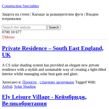
Construction Specialties
Защита на стени | Капаци за разширителни фуги | Входни
изтривалки
0700 10 677
Меню
Private Residence – South East England,
UK
A CS solar shading system has provided an elegant new private
residence with a stylish and sustainable way of creating a light-filled
interior whilst managing solar heat gain and glare.
Записано в:
Проекти
,
слънчево засенчване
Tagged With:
Airfoil
,
Solar Shading
Ely Leisure Village - Кеймбридж,
Великобритания