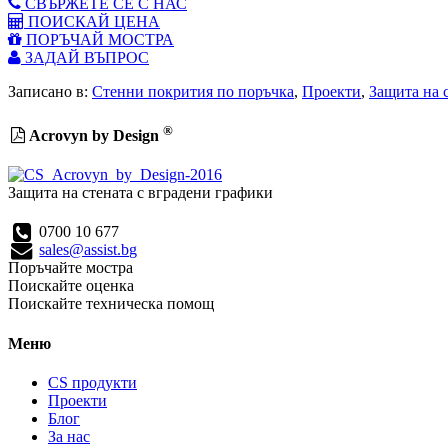
СВЪРЖЕТЕ СЕ С НАС
ПОИСКАЙ ЦЕНА
ПОРЪЧАЙ МОСТРА
ЗАДАЙ ВЪПРОС
Записано в:
Стенни покрития по поръчка
,
Проекти
,
Защита на 
®
Acrovyn by Design
Защита на стената с вградени графики
0700 10 677
sales@assist.bg
Поръчайте мостра
Поискайте оценка
Поискайте техническа помощ
Меню
CS продукти
Проекти
Блог
За нас