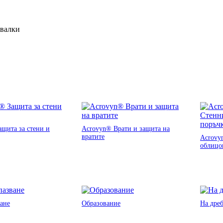
ивалки
щита за стени и
Acrovyn® Врати и защита на
вратите
Acrovy
облицо
ане
Образование
На дре