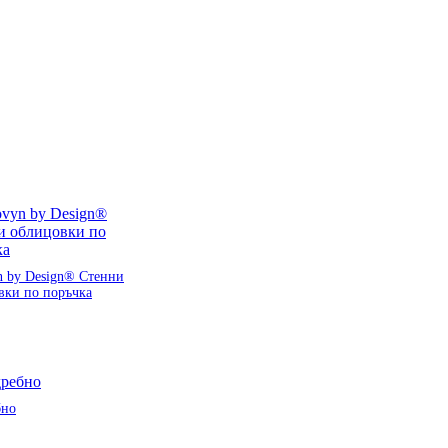
n by Design® Стенни
вки по поръчка
бно