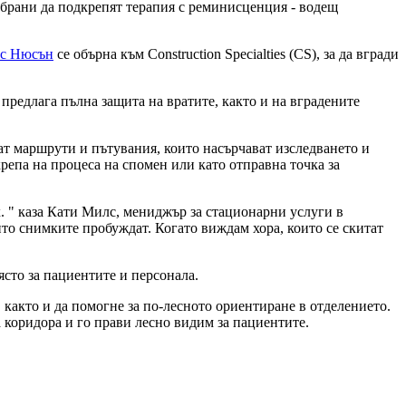
избрани да подкрепят терапия с реминисценция - водещ
с Нюсън
се обърна към Construction Specialties (CS), за да вгради
предлага пълна защита на вратите, както и на вградените
дат маршрути и пътувания, които насърчават изследването и
репа на процеса на спомен или като отправна точка за
. " каза Кати Милс, мениджър за стационарни услуги в
които снимките пробуждат. Когато виждам хора, които се скитат
ясто за пациентите и персонала.
, както и да помогне за по-лесното ориентиране в отделението.
а коридора и го прави лесно видим за пациентите.