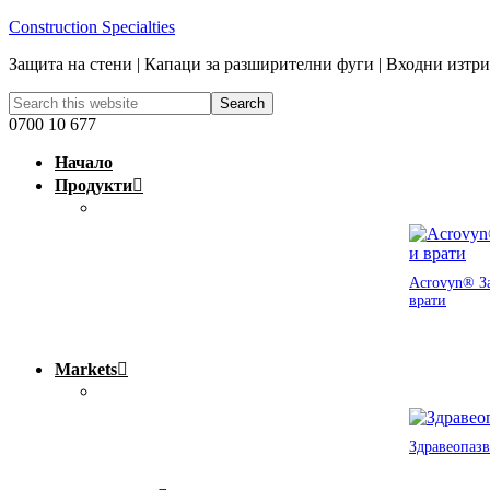
Construction Specialties
Защита на стени | Капаци за разширителни фуги | Входни изтр
0700 10 677
Начало
Продукти
Acrovyn® За
врати
Markets
Здравеопазв