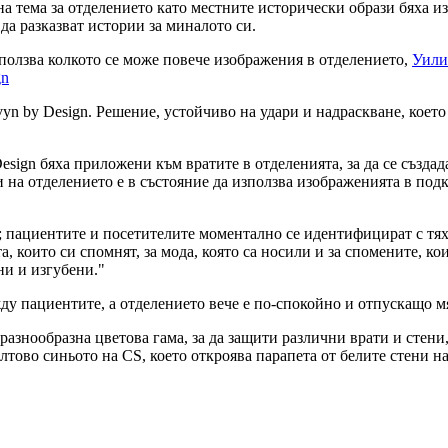
вна тема за отделението като местните исторически образи бяха 
да разказват истории за миналото си.
зползва колкото се може повече изображения в отделението,
Уили
gn
yn by Design. Решение, устойчиво на удари и надраскване, което 
sign бяха приложени към вратите в отделенията, за да се създа
 на отделението е в състояние да използва изображенията в подк
; пациентите и посетителите моментално се идентифицират с тях
ста, които си спомнят, за мода, която са носили и за спомените, 
ни и изгубени."
ду пациентите, а отделението вече е по-спокойно и отпускащо м
разнообразна цветова гама, за да защити различни врати и стени
лтово синьото на CS, което откроява парапета от белите стени н