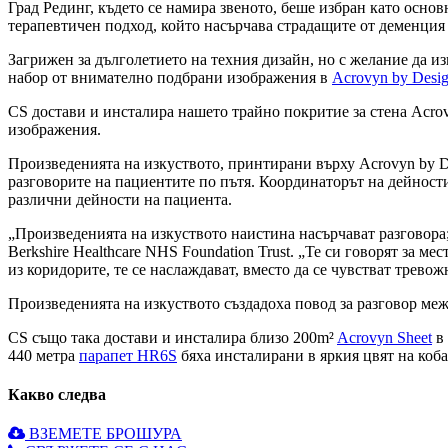
Град Рединг, където се намира звеното, беше избран като осно
терапевтичен подход, който насърчава страдащите от деменция 
Загрижен за дълголетието на техния дизайн, но с желание да и
набор от внимателно подбрани изображения в
Acrovyn by Desi
CS достави и инсталира нашето трайно покритие за стена Acrov
изображения.
Произведенията на изкуството, принтирани върху Acrovyn by De
разговорите на пациентите по пътя. Координаторът на дейности
различни дейности на пациента.
„Произведенията на изкуството наистина насърчават разговора
Berkshire Healthcare NHS Foundation Trust. „Те си говорят за ме
из коридорите, те се наслаждават, вместо да се чувстват тревож
Произведенията на изкуството създадоха повод за разговор меж
CS също така достави и инсталира близо 200m²
Acrovyn Sheet
в 
440 метра
парапет HR6S
бяха инсталирани в яркия цвят на коба
Какво следва
ВЗЕМЕТЕ БРОШУРА