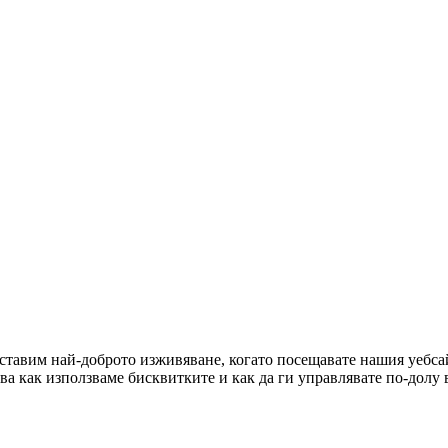
оставим най-доброто изживяване, когато посещавате нашия уебсай
ова как използваме бисквитките и как да ги управлявате по-долу