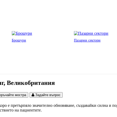
Брошури
Пазарни сектори
нг, Великобритания
оръчайте мостра
Задайте въпрос
коро е претърпяло значително обновяване, създавайки силна и п
ствието на пациентите.