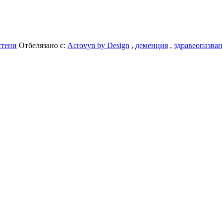
стени
Отбелязано с:
Acrovyn by Design
,
деменция
,
здравеопазва