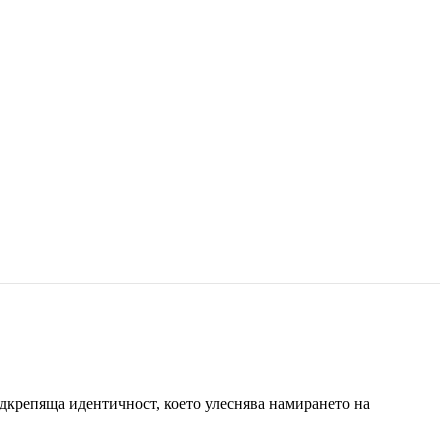
одкрепяща идентичност, което улеснява намирането на