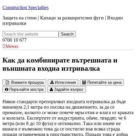
Construction Specialties
Защита на стени | Капаци за разширителни фуги | Входни
изтривалки
0700 10 677
Меню
Как да комбинирате вътрешната и
външната входна изтривалка
Вземете брошура
Изтегляния
Попитайте за цена
Поръчайте мостра
Задайте въпрос
Някои стандарти препоръчват входната изтривалка да бъде
минимум 2,1 метра по посока на движението, за да се
премахне, колкото се може повече мръсотия и влага от краката
и колелата. Експертите от индустрията, обаче, твърдят, че 6
метра (или 8 до 10 фута) е оптимално. Така или иначе не
винаги е възможно това да се постигне във всяка сграда
поради ограничения в пространството. Поради това е добра