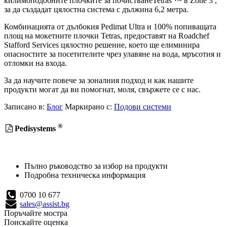
килимоподобните плочките за почистванеTetras ™ в Zone 3 ,
за да създадат цялостна система с дължина 6,2 метра.
Комбинацията от дълбокия Pedimat Ultra и 100% попиващата
площ на мокетните плочки Tetras, предоставят на Roadchef
Stafford Services цялостно решение, което ще елиминира
опасностите за посетителите чрез улавяне на вода, мръсотия и
отломки на входа.
За да научите повече за зоналния подход и как нашите
продукти могат да ви помогнат, моля, свържете се с нас.
Записано в:
Блог
Маркирано с:
Подови системи
®
Pedisystems
Пълно ръководство за избор на продукти
Подробна техническа информация
0700 10 677
sales@assist.bg
Поръчайте мостра
Поискайте оценка