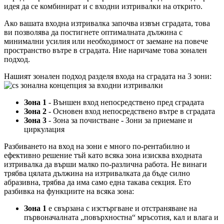
идея да се комбинират и с входни изтривалки на открито.
Ако вашата входна изтривалка започва извън сградата, това
ви позволява да постигнете оптималната дължина с
минимални усилия или необходимост от заемане на повече
пространство вътре в сградата. Ние наричаме това зонален
подход.
Нашият зонален подход разделя входа на сградата на 3 зони:
Зона 1
- Външен вход непосредствено пред сградата
Зона 2
- Основен вход непосредствено вътре в сградата
Зона 3
- Зона за почистване - Зони за приемане и
циркулация
Разбиването на вход на зони е много по-рентабилно и
ефективно решение тъй като всяка зона изисква входната
изтривалка да върши малко по-различна работа. Не винаги
трябва цялата дължина на изтривалката да бъде силно
абразивна, трябва да има само една такава секция. Ето
разбивка на функциите на всяка зона:
Зона 1
е свързана с изстъргване и отстраняване на
първоначалната „повърхностна“ мръсотия, кал и влага и