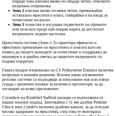
поради това изисква малко по-твърди четки, отколкото
вътрешна изтривалка.
Зона 2
изисква малко по-меки четки, премахвайки
останалата мръсотия и влага, събирайки я на входа за
почистване по-късно.
Зона 3
почиства и изсушава подметките на обувките
или колелата преди най-накрая хората да достигнат
вътрешните подови настилки.
Цялостната система (Зони 1-3) гарантира ефикасно и
ефективно премахване на мръсотията и влагата като ви
помага да сведете разходите за почистване и поддръжка до
минимум и в крайна сметка да защитите вътрешните си
подови покрития.
Гамата входни изтривалки на CS Pedisystems Entrance включва
вътрешни и външни решения. Всички наши алуминиеви
релсови системи са подходящи за използване във или извън
сграда с различни вложки за килими и протектори, за да
отговарят на всяко приложение.
Службите на Roadchef Stafford наскоро се възползваха от
нашия зонален подход. Започвайки с 11 мм дълбок Pedimat
Ultra в зона 2 (който включва дълбоки канали, за да осигури
високо задържане на мръсотия), след това те монтираха