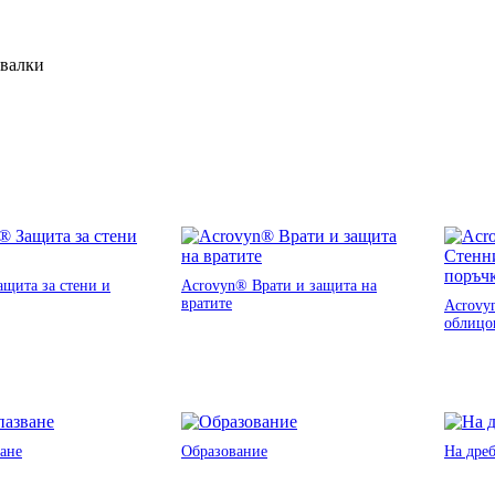
ивалки
щита за стени и
Acrovyn® Врати и защита на
вратите
Acrovy
облицо
ане
Образование
На дре