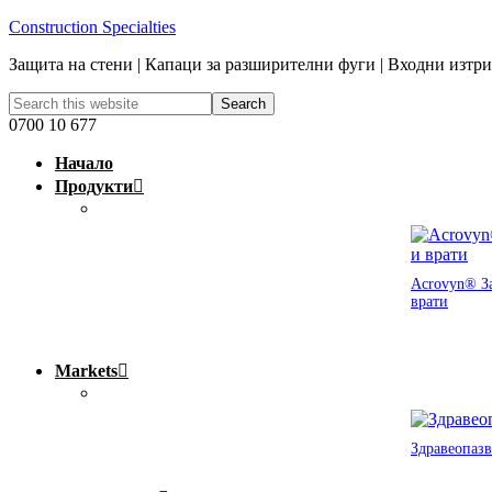
Construction Specialties
Защита на стени | Капаци за разширителни фуги | Входни изтр
0700 10 677
Начало
Продукти
Acrovyn® За
врати
Markets
Здравеопазв