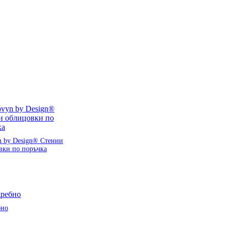
n by Design® Стенни
вки по поръчка
бно