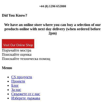
+44 (0) 1296 652800
Did You Know?
We have an online store where you can buy a selection of our
products online with next day delivery (when ordered before
2pm)
Visit Our Online Shop
Поръчайте мостра
Поискайте оценка
Поискайте техническа помощ
Меню
CS продукти
Проекти
Блог
За нас
Свържете се с нас
Изберете държава