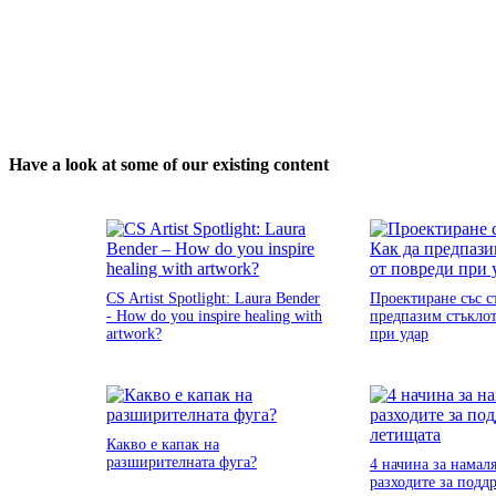
Have a look at some of our existing content
CS Artist Spotlight: Laura Bender
Проектиране със с
- How do you inspire healing with
предпазим стъклот
artwork?
при удар
Какво е капак на
разширителната фуга?
4 начина за намал
разходите за подд