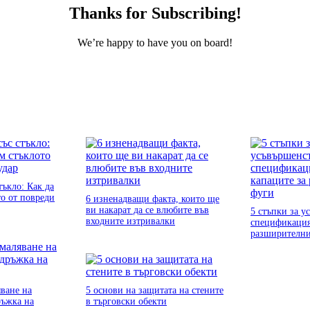
Thanks for Subscribing!
We’re happy to have you on board!
тъкло: Как да
о от повреди
6 изненадващи факта, които ще
ви накарат да се влюбите във
5 стъпки за у
входните изтривалки
спецификация
разширителн
яване на
5 основи на защитата на стените
ръжка на
в търговски обекти