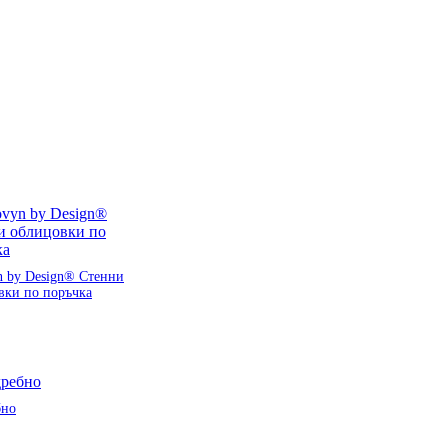
n by Design® Стенни
вки по поръчка
бно