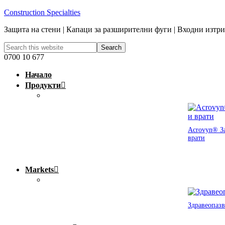
Construction Specialties
Защита на стени | Капаци за разширителни фуги | Входни изтр
0700 10 677
Начало
Продукти
Acrovyn® За
врати
Markets
Здравеопазв