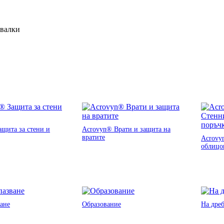
ивалки
щита за стени и
Acrovyn® Врати и защита на
вратите
Acrovy
облицо
ане
Образование
На дре