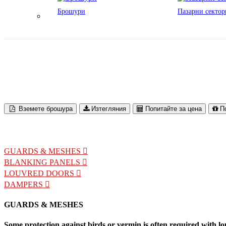
Брошури
Пазарни сектор
Louvre Accessories
Вземете брошура
Изтегляния
Попитайте за цена
П
GUARDS & MESHES
BLANKING PANELS
LOUVRED DOORS
DAMPERS
GUARDS & MESHES
Some protection against birds or vermin is often required with lou