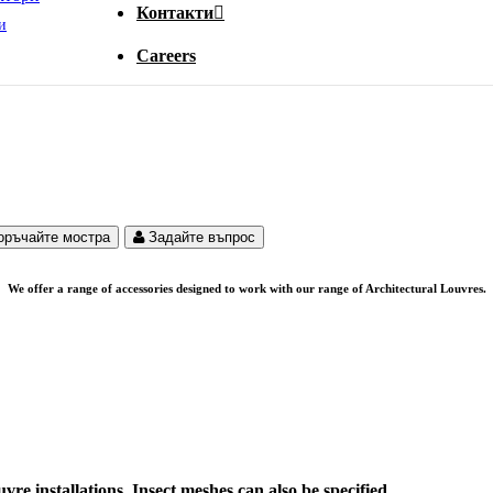
Контакти
и
Careers
оръчайте мостра
Задайте въпрос
We offer a range of accessories designed to work with our range of Architectural Louvres.
vre installations. Insect meshes can also be specified.