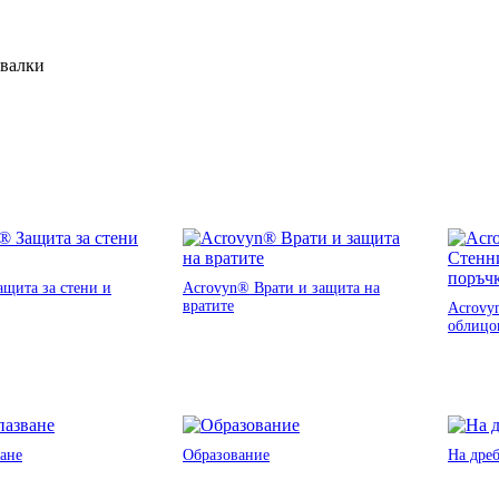
ивалки
щита за стени и
Acrovyn® Врати и защита на
вратите
Acrovy
облицо
ане
Образование
На дре