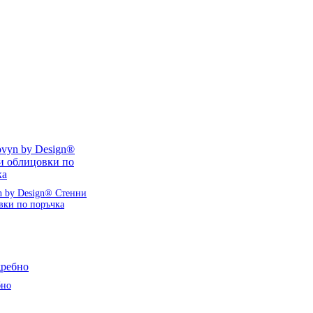
n by Design® Стенни
вки по поръчка
бно