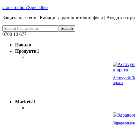
Construction Specialties
Защита на стени | Капаци за разширителни фуги | Входни изтр
0700 10 677
Начало
Продукти
Acrovyn® За
врати
Markets
Здравеопазв