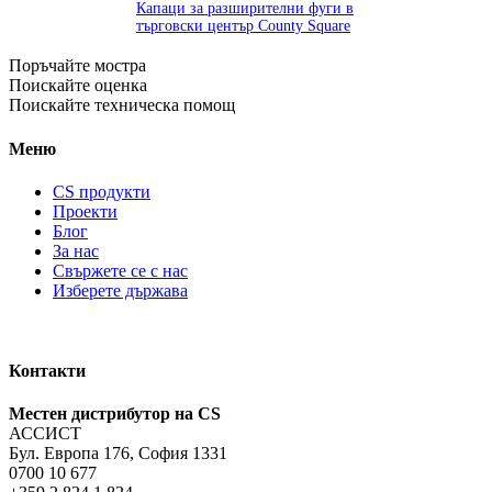
Капаци за разширителни фуги в
търговски център County Square
Поръчайте мостра
Поискайте оценка
Поискайте техническа помощ
Меню
CS продукти
Проекти
Блог
За нас
Свържете се с нас
Изберете държава
Контакти
Местен дистрибутор на CS
АССИСТ
Бул. Европа 176, София 1331
0700 10 677