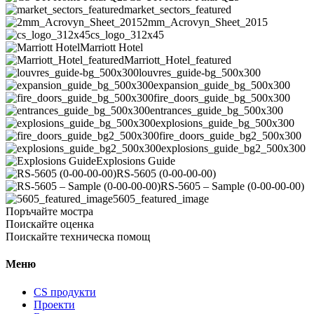
market_sectors_featured
2mm_Acrovyn_Sheet_2015
cs_logo_312x45
Marriott Hotel
Marriott_Hotel_featured
louvres_guide-bg_500x300
expansion_guide_bg_500x300
fire_doors_guide_bg_500x300
entrances_guide_bg_500x300
explosions_guide_bg_500x300
fire_doors_guide_bg2_500x300
explosions_guide_bg2_500x300
Explosions Guide
RS-5605 (0-00-00-00)
RS-5605 – Sample (0-00-00-00)
5605_featured_image
Поръчайте мостра
Поискайте оценка
Поискайте техническа помощ
Меню
CS продукти
Проекти