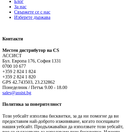
Блог
За нас
Свържете се с нас
Изберете държава
Контакти
Местен дистрибутор на CS
АССИСТ
Бул. Европа 176, София 1331
0700 10 677
+359 2 824 1 824
+359 2 824 1 820
GPS 42.743503, 23.232862
Понеделник / Петък 9.00 - 18.00
sales@assist.bg
Политика за поверителност
Този уебсайт използва бисквитки, за да ни помогне да ви
предоставим най-доброто изживяване, когато посещавате
нашия уебсайт. Продължавайки да използвате този уебсайт,
вие се съгласявате да използваме тези бисквитки. Научете