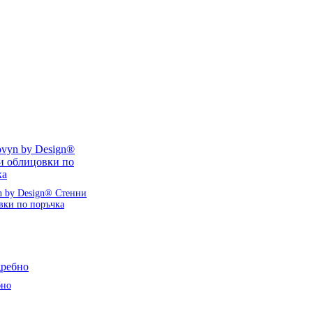
n by Design® Стенни
вки по поръчка
бно