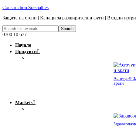
Construction Specialties
Защита на стени | Капаци за разширителни фуги | Входни изтр
0700 10 677
Начало
Продукти
Acrovyn® За
врати
Markets
Здравеопазв