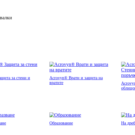
ивалки
щита за стени и
Acrovyn® Врати и защита на
вратите
Acrovy
облицо
ане
Образование
На дре