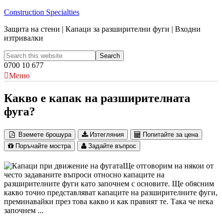
Construction Specialties
Защита на стени | Капаци за разширителни фуги | Входни
изтривалки
0700 10 677
Меню
Какво е капак на разширителната
фуга?
Вземете брошура
Изтегляния
Попитайте за цена
Поръчайте мостра
Задайте въпрос
Ще отговорим на някои от
често задаваните въпроси относно капаците на
разширителните фуги като започнем с основите. Ще обясним
какво точно представляват капаците на разширителните фуги,
преминавайки през това какво и как правият те. Така че нека
започнем ...