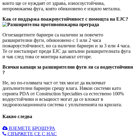
които ще се нуждаят от здрава, износоустойчива,
непромокаема фуга, която обикновено е изцяло метална.
Как се поддържа поажроустойчивост с помощта на EJC?
Огнезащитните бариери са налични за повечето
разширителни фуги, обикновено с 1 или 2 часа
пожароустойчивост, но са налични бариери и за 3 или 4 часа.
Те се инсталират преди EJC да запълни разширителната фуга
и чак след това се монтира капакът отгоре.
Всички капаци за разширителни фуги ли са водоустойчиви
?
Не, но по-голямата част от тях могат да включват
допълнителни бариери срещу влага. Някои системи като
серията PDA от Construction Specialties са естествено 100%
водоустойчиви и всъщност могат да се вложат в
хидроизолационната система с уплътненията на крилата.
Какво следва
ВЗЕМЕТЕ БРОШУРА
СВЪРЖЕТЕ СЕ С НАС