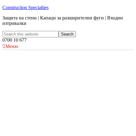
Construction Specialties
Защита на стени | Капаци за разширителни фуги | Входни
изтривалки
0700 10 677
Меню
The agri-food industry:
Achieving top-notch hygiene and
increasing a workplace's lifespan