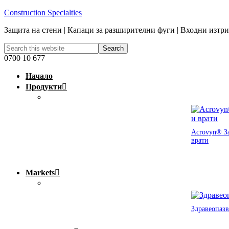
Construction Specialties
Защита на стени | Капаци за разширителни фуги | Входни изтр
0700 10 677
Начало
Продукти
Acrovyn® За
врати
Markets
Здравеопазв