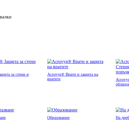
ивалки
щита за стени и
Acrovyn® Врати и защита на
вратите
Acrovy
облицо
ане
Образование
На дре