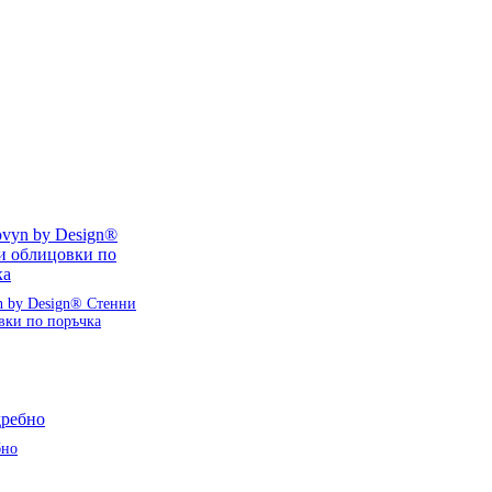
n by Design® Стенни
вки по поръчка
бно