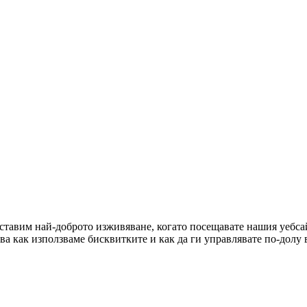
оставим най-доброто изживяване, когато посещавате нашия уебсай
ова как използваме бисквитките и как да ги управлявате по-долу