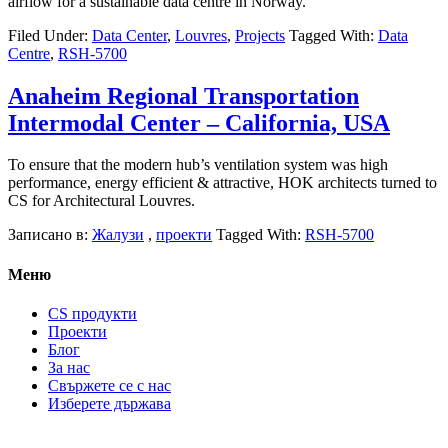
airflow for a sustainable data centre in Norway.
Filed Under:
Data Center
,
Louvres
,
Projects
Tagged With:
Data
Centre
,
RSH-5700
Anaheim Regional Transportation
Intermodal Center – California, USA
To ensure that the modern hub’s ventilation system was high
performance, energy efficient & attractive, HOK architects turned to
CS for Architectural Louvres.
Записано в:
Жалузи
,
проекти
Tagged With:
RSH-5700
Меню
CS продукти
Проекти
Блог
За нас
Свържете се с нас
Изберете държава