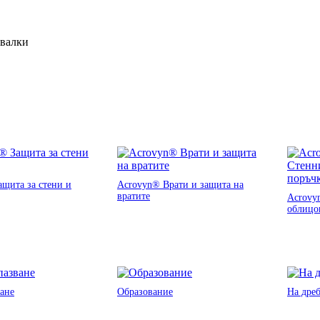
ивалки
щита за стени и
Acrovyn® Врати и защита на
вратите
Acrovy
облицо
ане
Образование
На дре