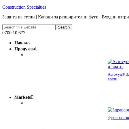
Construction Specialties
Защита на стени | Капаци за разширителни фуги | Входни изтр
0700 10 677
Начало
Продукти
Acrovyn® За
врати
Markets
Здравеопазв