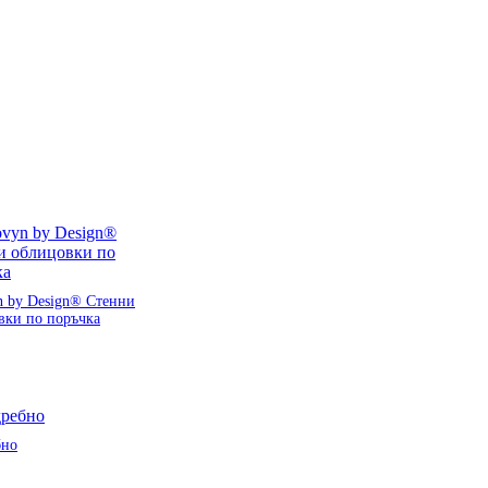
n by Design® Стенни
вки по поръчка
бно