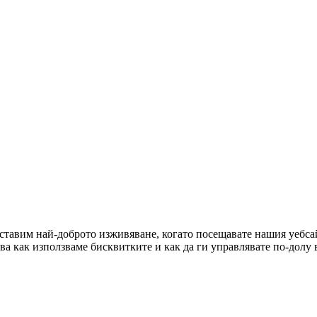
оставим най-доброто изживяване, когато посещавате нашия уебсай
ова как използваме бисквитките и как да ги управлявате по-долу