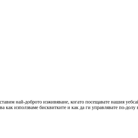
оставим най-доброто изживяване, когато посещавате нашия уебсай
ова как използваме бисквитките и как да ги управлявате по-долу