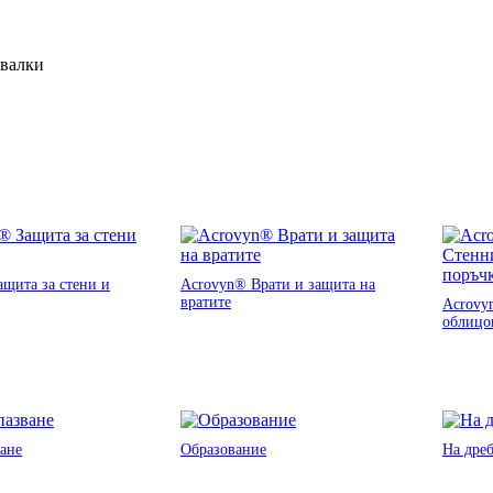
ивалки
щита за стени и
Acrovyn® Врати и защита на
вратите
Acrovy
облицо
ане
Образование
На дре