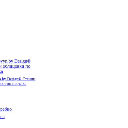
n by Design® Стенни
вки по поръчка
бно