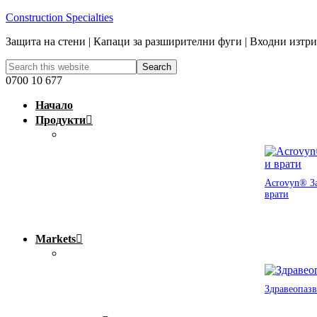
Construction Specialties
Защита на стени | Капаци за разширителни фуги | Входни изтр
0700 10 677
Начало
Продукти
Acrovyn® За
врати
Markets
Здравеопазв