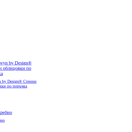
n by Design® Стенни
вки по поръчка
бно