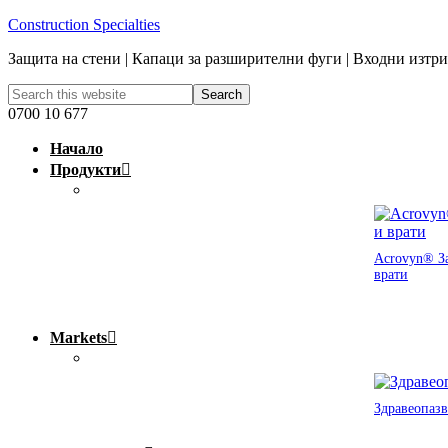
Construction Specialties
Защита на стени | Капаци за разширителни фуги | Входни изтр
0700 10 677
Начало
Продукти
Acrovyn® За
врати
Markets
Здравеопазв