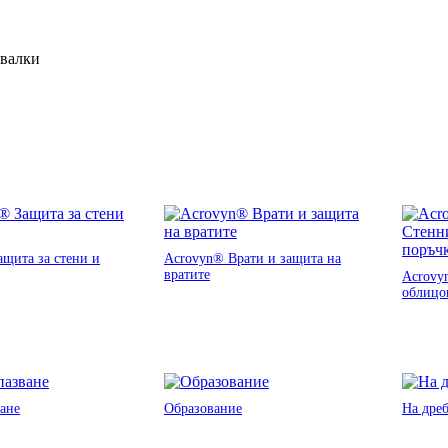
ивалки
щита за стени и
Acrovyn® Врати и защита на
вратите
Acrovy
облицо
ане
Образование
На дре