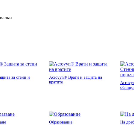
ивалки
щита за стени и
Acrovyn® Врати и защита на
вратите
Acrovy
облицо
ане
Образование
На дре