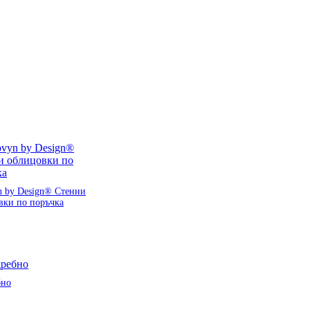
n by Design® Стенни
вки по поръчка
бно