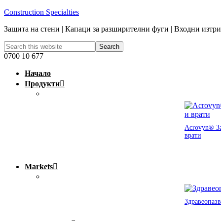
Construction Specialties
Защита на стени | Капаци за разширителни фуги | Входни изтр
0700 10 677
Начало
Продукти
Acrovyn® За
врати
Markets
Здравеопазв