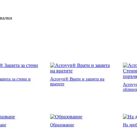
ивалки
щита за стени и
Acrovyn® Врати и защита на
вратите
Acrovy
облицо
ане
Образование
На дре