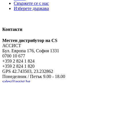
Свържете се с нас
Изберете държава
Контакти
Местен дистрибутор на CS
АССИСТ
Бул. Европа 176, София 1331
0700 10 677
+359 2 824 1 824
+359 2 824 1 820
GPS 42.743503, 23.232862
Понеделник / Петък 9.00 - 18.00
sales@assist.bg
Политика за поверителност
Този уебсайт използва бисквитки, за да ни помогне да ви пред
съгласявате да използваме тези бисквитки. Научете повече за т
Политика за поверителност
Copyright © 2026 · Construction Specialties