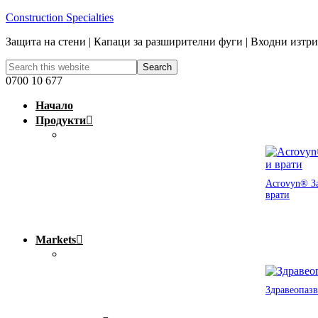
Construction Specialties
Защита на стени | Капаци за разширителни фуги | Входни изтр
0700 10 677
Начало
Продукти
Acrovyn® За
врати
Markets
Здравеопазв