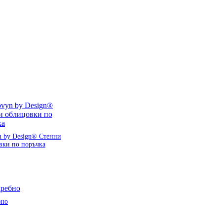
n by Design® Стенни
вки по поръчка
бно