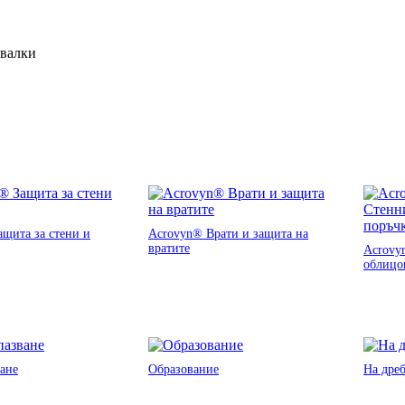
ивалки
щита за стени и
Acrovyn® Врати и защита на
вратите
Acrovy
облицо
ане
Образование
На дре