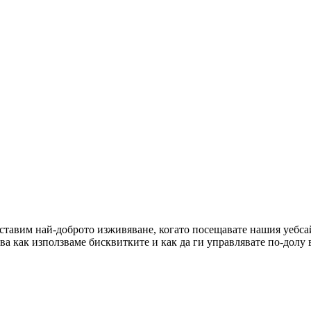
оставим най-доброто изживяване, когато посещавате нашия уебсай
ова как използваме бисквитките и как да ги управлявате по-долу