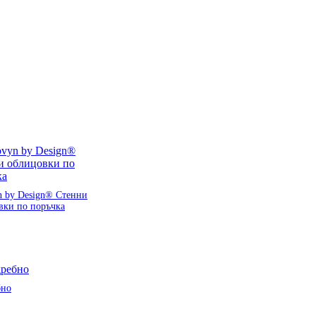
n by Design® Стенни
вки по поръчка
бно