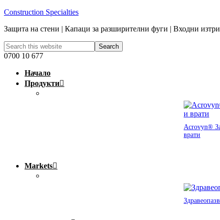
Construction Specialties
Защита на стени | Капаци за разширителни фуги | Входни изтр
0700 10 677
Начало
Продукти
Acrovyn® За
врати
Markets
Здравеопазв